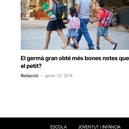
El germà gran obté més bones notes que
el petit?
Redacció
gener 22, 2014
ESCOLA
JOVENTUT I INFÀNCIA