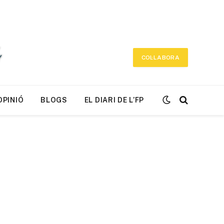
COL·LABORA
OPINIÓ
BLOGS
EL DIARI DE L’FP