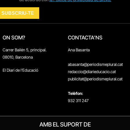
ON SOM?
CONTACTA'NS
Carrer Bailén 5, principal.
Ana Basanta
08010, Barcelona
abasanta@periodismeplural.cat
El Diari de l'Educació
redaccio@diarieducacio.cat
publicitat@periodismeplural.cat
Telèfon:
932 311 247
AMB EL SUPORT DE