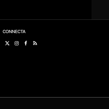
CONNECTA
X
Instagram
Facebook
RSS
(Twitter)