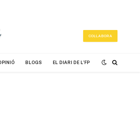
COL·LABORA
OPINIÓ
BLOGS
EL DIARI DE L’FP