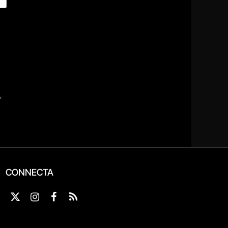
CONNECTA
X
Instagram
Facebook
RSS
(Twitter)