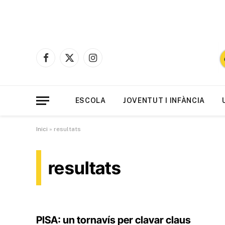
Facebook
X
Instagram
(Twitter)
ESCOLA
JOVENTUT I INFÀNCIA
Inici
»
resultats
resultats
PISA: un tornavís per clavar claus