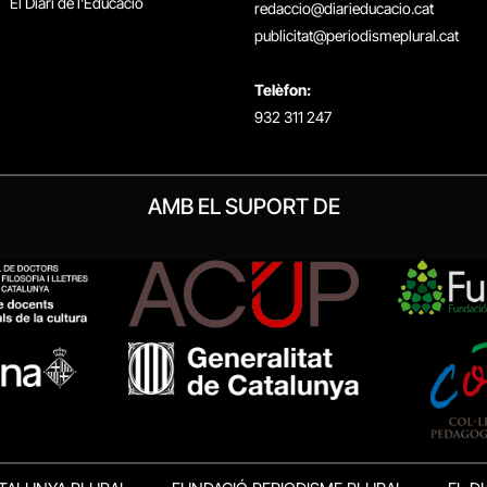
El Diari de l'Educació
redaccio@diarieducacio.cat
publicitat@periodismeplural.cat
Telèfon:
932 311 247
AMB EL SUPORT DE