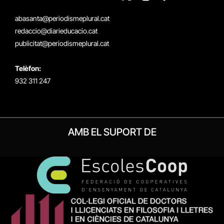
X
Instagram
Facebook
RSS
(Twitter)
abasanta@periodismeplural.cat
redaccio@diarieducacio.cat
publicitat@periodismeplural.cat
Telèfon:
932 311 247
AMB EL SUPORT DE