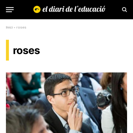
Inici
»
roses
roses