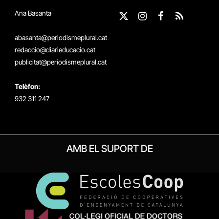
Ana Basanta
X
Instagram
Facebook
RSS
(Twitter)
abasanta@periodismeplural.cat
redaccio@diarieducacio.cat
publicitat@periodismeplural.cat
Telèfon:
932 311 247
AMB EL SUPORT DE