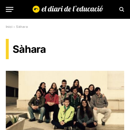
Inici
»
Sàhara
Sàhara