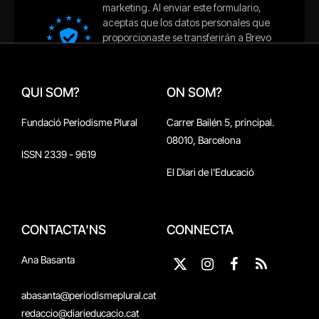
QUI SOM?
ON SOM?
Fundació Periodisme Plural
Carrer Bailén 5, principal.
08010, Barcelona
ISSN 2339 - 9619
El Diari de l'Educació
CONTACTA'NS
CONNECTA
Ana Basanta
X
Instagram
Facebook
RSS
(Twitter)
abasanta@periodismeplural.cat
redaccio@diarieducacio.cat