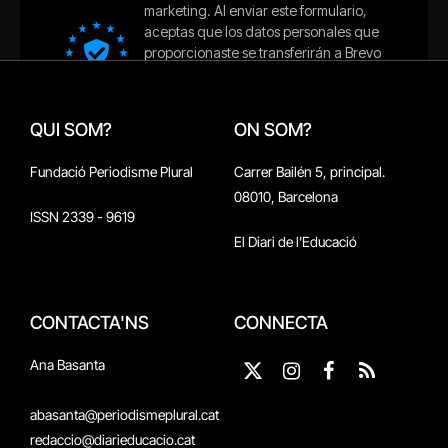
QUI SOM?
ON SOM?
Fundació Periodisme Plural
Carrer Bailén 5, principal.
08010, Barcelona
ISSN 2339 - 9619
El Diari de l'Educació
CONTACTA'NS
CONNECTA
Ana Basanta
X
Instagram
Facebook
RSS
(Twitter)
abasanta@periodismeplural.cat
redaccio@diarieducacio.cat