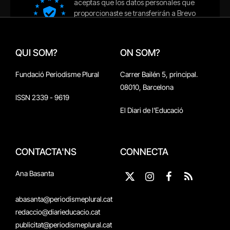
QUI SOM?
ON SOM?
Fundació Periodisme Plural
Carrer Bailén 5, principal.
08010, Barcelona
ISSN 2339 - 9619
El Diari de l'Educació
CONTACTA'NS
CONNECTA
Ana Basanta
X
Instagram
Facebook
RSS
(Twitter)
abasanta@periodismeplural.cat
redaccio@diarieducacio.cat
publicitat@periodismeplural.cat