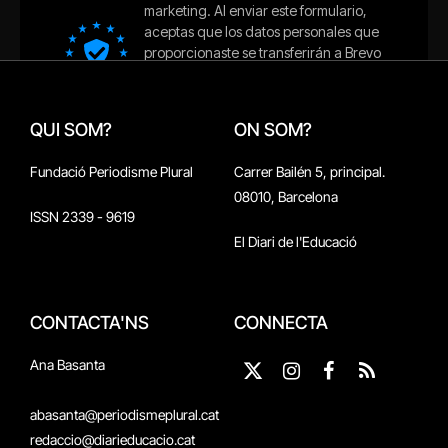
QUI SOM?
ON SOM?
Fundació Periodisme Plural
Carrer Bailén 5, principal.
08010, Barcelona
ISSN 2339 - 9619
El Diari de l'Educació
CONTACTA'NS
CONNECTA
Ana Basanta
X
Instagram
Facebook
RSS
(Twitter)
abasanta@periodismeplural.cat
redaccio@diarieducacio.cat