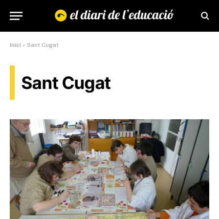
Inici
»
Sant Cugat
Sant Cugat