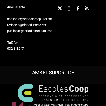
Ana Basanta
X
Instagram
Facebook
RSS
(Twitter)
abasanta@periodismeplural.cat
redaccio@diarieducacio.cat
publicitat@periodismeplural.cat
Telèfon:
932 311 247
AMB EL SUPORT DE