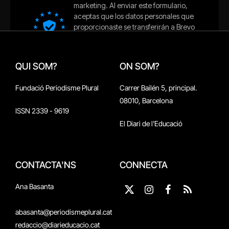
QUI SOM?
ON SOM?
Fundació Periodisme Plural
Carrer Bailén 5, principal.
08010, Barcelona
ISSN 2339 - 9619
El Diari de l'Educació
CONTACTA'NS
CONNECTA
Ana Basanta
X
Instagram
Facebook
RSS
(Twitter)
abasanta@periodismeplural.cat
redaccio@diarieducacio.cat