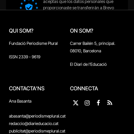
QUI SOM?
ON SOM?
Fundació Periodisme Plural
Carrer Bailén 5, principal.
08010, Barcelona
ISSN 2339 - 9619
El Diari de l'Educació
CONTACTA'NS
CONNECTA
Ana Basanta
X
Instagram
Facebook
RSS
(Twitter)
abasanta@periodismeplural.cat
redaccio@diarieducacio.cat
publicitat@periodismeplural.cat