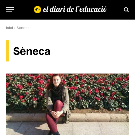
Inici
»
Sèneca
Sèneca