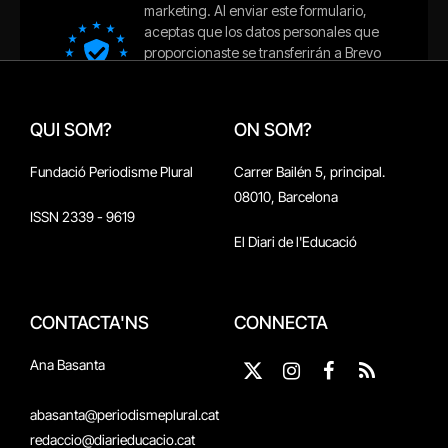
QUI SOM?
ON SOM?
Fundació Periodisme Plural
Carrer Bailén 5, principal.
08010, Barcelona
ISSN 2339 - 9619
El Diari de l'Educació
CONTACTA'NS
CONNECTA
Ana Basanta
X
Instagram
Facebook
RSS
(Twitter)
abasanta@periodismeplural.cat
redaccio@diarieducacio.cat