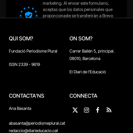
QUI SOM?
ON SOM?
Fundació Periodisme Plural
Carrer Bailén 5, principal.
08010, Barcelona
ISSN 2339 - 9619
El Diari de l'Educació
CONTACTA'NS
CONNECTA
Ana Basanta
X
Instagram
Facebook
RSS
(Twitter)
abasanta@periodismeplural.cat
redaccio@diarieducacio.cat