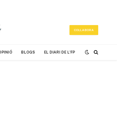
COL·LABORA
OPINIÓ
BLOGS
EL DIARI DE L’FP