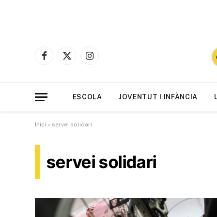
Facebook
X
Instagram
(Twitter)
ESCOLA
JOVENTUT I INFÀNCIA
Inici
»
servei solidari
servei solidari