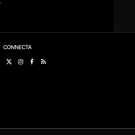
CONNECTA
X
Instagram
Facebook
RSS
(Twitter)