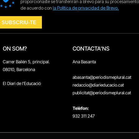
ON SOM?
CONTACTA'NS
Carrer Bailén 5, principal.
Ana Basanta
08010, Barcelona
abasanta@periodismeplural.cat
El Diari de l'Educació
redaccio@diarieducacio.cat
publicitat@periodismeplural.cat
Telèfon:
932 311 247