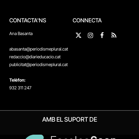
CONTACTA'NS
CONNECTA
Ana Basanta
X
Instagram
Facebook
RSS
(Twitter)
abasanta@periodismeplural.cat
redaccio@diarieducacio.cat
publicitat@periodismeplural.cat
Telèfon:
932 311 247
AMB EL SUPORT DE