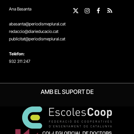
Ana Basanta
X
Instagram
Facebook
RSS
(Twitter)
abasanta@periodismeplural.cat
redaccio@diarieducacio.cat
publicitat@periodismeplural.cat
Telèfon:
932 311 247
AMB EL SUPORT DE