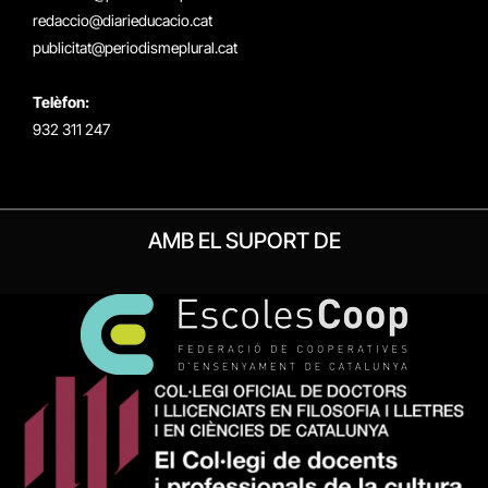
redaccio@diarieducacio.cat
publicitat@periodismeplural.cat
Telèfon:
932 311 247
AMB EL SUPORT DE