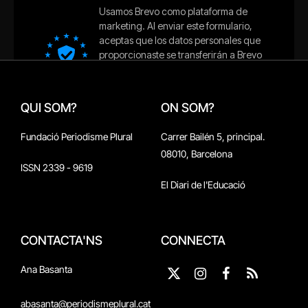
QUI SOM?
ON SOM?
Fundació Periodisme Plural
Carrer Bailén 5, principal.
08010, Barcelona
ISSN 2339 - 9619
El Diari de l'Educació
CONTACTA'NS
CONNECTA
Ana Basanta
X
Instagram
Facebook
RSS
(Twitter)
abasanta@periodismeplural.cat