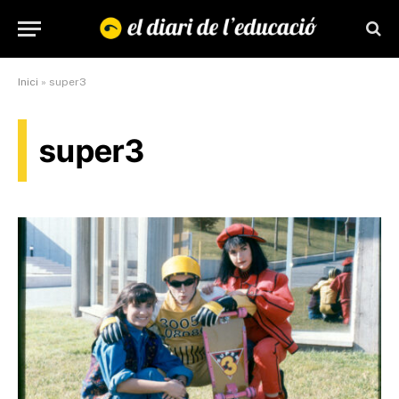
Inici
»
super3
super3