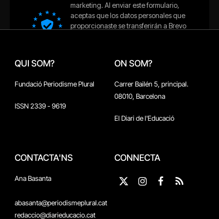
QUI SOM?
ON SOM?
Fundació Periodisme Plural
Carrer Bailén 5, principal.
08010, Barcelona
ISSN 2339 - 9619
El Diari de l'Educació
CONTACTA'NS
CONNECTA
Ana Basanta
X
Instagram
Facebook
RSS
(Twitter)
abasanta@periodismeplural.cat
redaccio@diarieducacio.cat