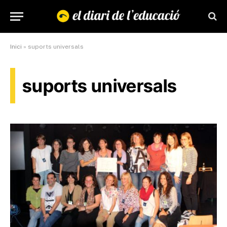
Inici
»
suports universals
suports universals