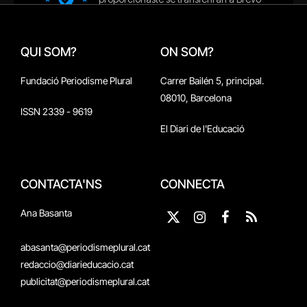
QUI SOM?
ON SOM?
Fundació Periodisme Plural
Carrer Bailén 5, principal.
08010, Barcelona
ISSN 2339 - 9619
El Diari de l'Educació
CONTACTA'NS
CONNECTA
Ana Basanta
X
Instagram
Facebook
RSS
(Twitter)
abasanta@periodismeplural.cat
redaccio@diarieducacio.cat
publicitat@periodismeplural.cat