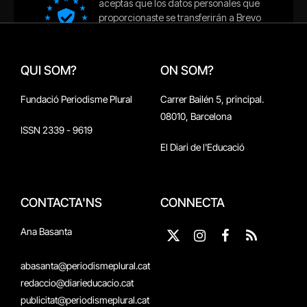
QUI SOM?
ON SOM?
Fundació Periodisme Plural
Carrer Bailén 5, principal.
08010, Barcelona
ISSN 2339 - 9619
El Diari de l'Educació
CONTACTA'NS
CONNECTA
Ana Basanta
X
Instagram
Facebook
RSS
(Twitter)
abasanta@periodismeplural.cat
redaccio@diarieducacio.cat
publicitat@periodismeplural.cat