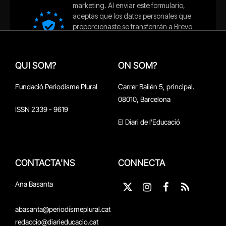
QUI SOM?
ON SOM?
Fundació Periodisme Plural
Carrer Bailén 5, principal.
08010, Barcelona
ISSN 2339 - 9619
El Diari de l'Educació
CONTACTA'NS
CONNECTA
Ana Basanta
X
Instagram
Facebook
RSS
(Twitter)
abasanta@periodismeplural.cat
redaccio@diarieducacio.cat