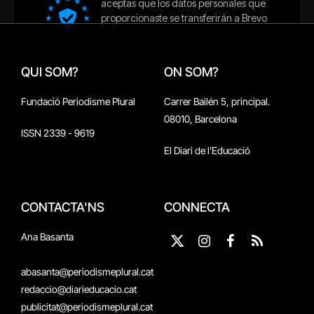
QUI SOM?
ON SOM?
Fundació Periodisme Plural
Carrer Bailén 5, principal.
08010, Barcelona
ISSN 2339 - 9619
El Diari de l'Educació
CONTACTA'NS
CONNECTA
Ana Basanta
X
Instagram
Facebook
RSS
(Twitter)
abasanta@periodismeplural.cat
redaccio@diarieducacio.cat
publicitat@periodismeplural.cat