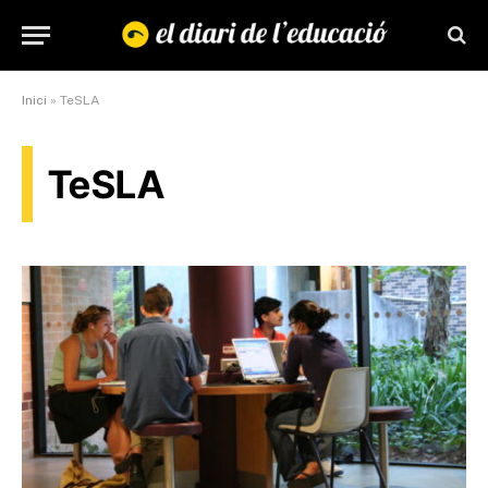
Inici
»
TeSLA
TeSLA