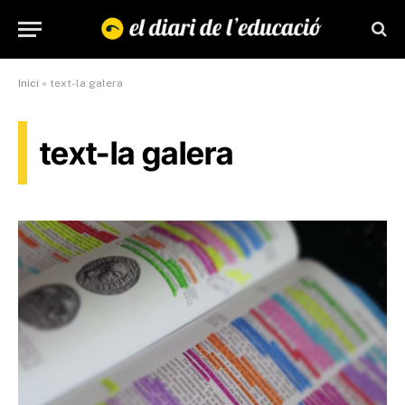
Inici
»
text-la galera
text-la galera