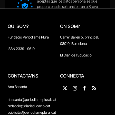
QUI SOM?
ON SOM?
Fundació Periodisme Plural
Carrer Bailén 5, principal.
08010, Barcelona
ISSN 2339 - 9619
El Diari de l'Educació
CONTACTA'NS
CONNECTA
Ana Basanta
X
Instagram
Facebook
RSS
(Twitter)
abasanta@periodismeplural.cat
redaccio@diarieducacio.cat
publicitat@periodismeplural.cat