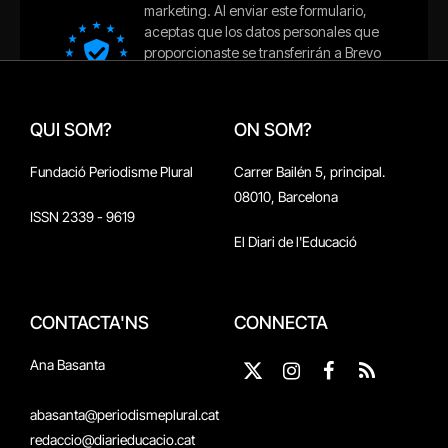
QUI SOM?
ON SOM?
Fundació Periodisme Plural
Carrer Bailén 5, principal.
08010, Barcelona
ISSN 2339 - 9619
El Diari de l'Educació
CONTACTA'NS
CONNECTA
Ana Basanta
X
Instagram
Facebook
RSS
(Twitter)
abasanta@periodismeplural.cat
redaccio@diarieducacio.cat