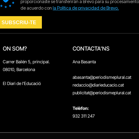
ON SOM?
CONTACTA'NS
Carrer Bailén 5, principal.
Ana Basanta
08010, Barcelona
abasanta@periodismeplural.cat
El Diari de l'Educació
redaccio@diarieducacio.cat
publicitat@periodismeplural.cat
Telèfon:
932 311 247