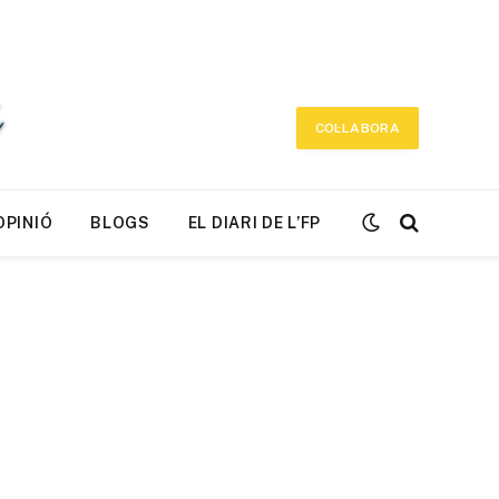
COL·LABORA
OPINIÓ
BLOGS
EL DIARI DE L’FP