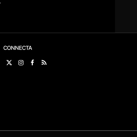
CONNECTA
X
Instagram
Facebook
RSS
(Twitter)