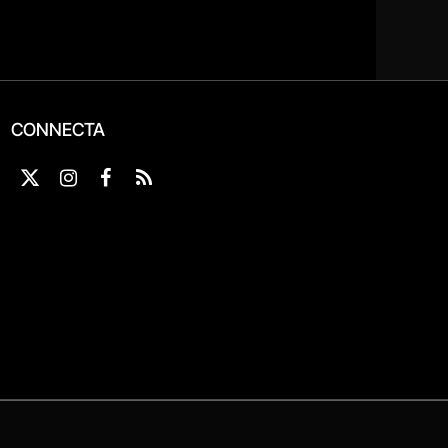
CONNECTA
X
Instagram
Facebook
RSS
(Twitter)