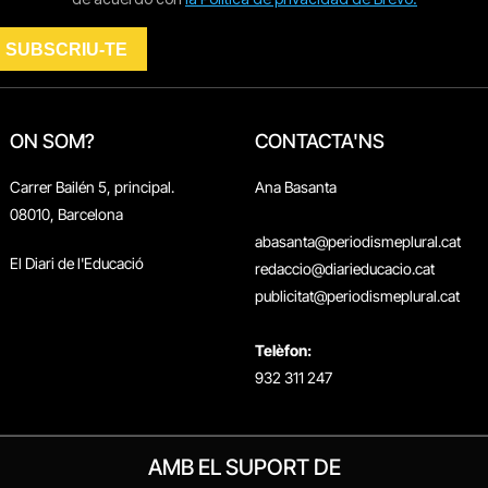
ON SOM?
CONTACTA'NS
Carrer Bailén 5, principal.
Ana Basanta
08010, Barcelona
abasanta@periodismeplural.cat
El Diari de l'Educació
redaccio@diarieducacio.cat
publicitat@periodismeplural.cat
Telèfon:
932 311 247
AMB EL SUPORT DE