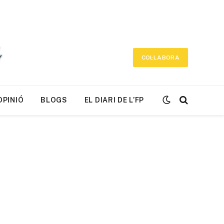
COL·LABORA
OPINIÓ
BLOGS
EL DIARI DE L’FP