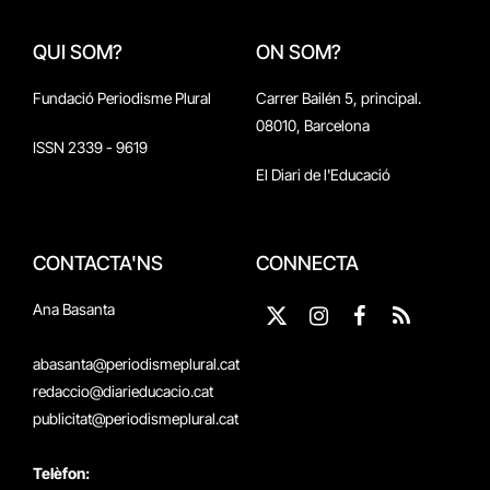
QUI SOM?
ON SOM?
Fundació Periodisme Plural
Carrer Bailén 5, principal.
08010, Barcelona
ISSN 2339 - 9619
El Diari de l'Educació
CONTACTA'NS
CONNECTA
Ana Basanta
X
Instagram
Facebook
RSS
(Twitter)
abasanta@periodismeplural.cat
redaccio@diarieducacio.cat
publicitat@periodismeplural.cat
Telèfon: