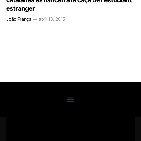
catalanes es llancen a la caça de l’estudiant
estranger
João França
abril 13, 2015