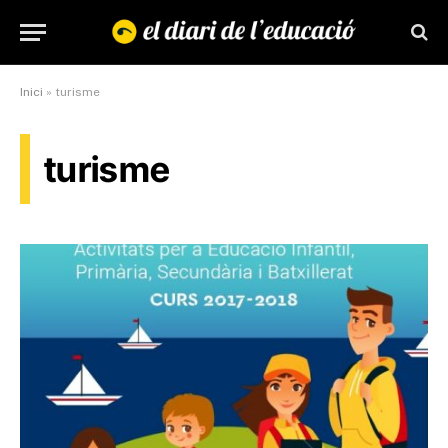
Inici
»
turisme
turisme