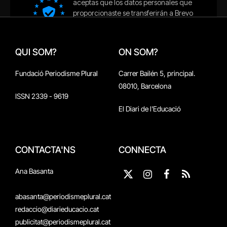
QUI SOM?
ON SOM?
Fundació Periodisme Plural
Carrer Bailén 5, principal.
08010, Barcelona
ISSN 2339 - 9619
El Diari de l'Educació
CONTACTA'NS
CONNECTA
Ana Basanta
X
Instagram
Facebook
RSS
(Twitter)
abasanta@periodismeplural.cat
redaccio@diarieducacio.cat
publicitat@periodismeplural.cat