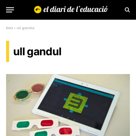
Inici
»
ull gandul
ull gandul