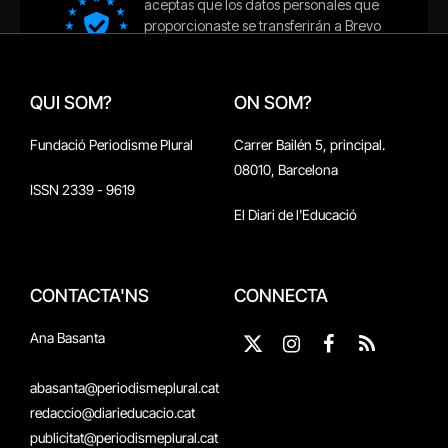
QUI SOM?
ON SOM?
Fundació Periodisme Plural
Carrer Bailén 5, principal.
08010, Barcelona
ISSN 2339 - 9619
El Diari de l'Educació
CONTACTA'NS
CONNECTA
Ana Basanta
X
Instagram
Facebook
RSS
(Twitter)
abasanta@periodismeplural.cat
redaccio@diarieducacio.cat
publicitat@periodismeplural.cat