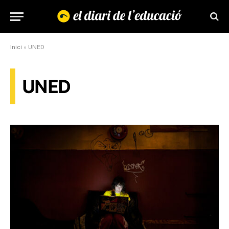
Inici
»
UNED
UNED