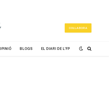
COL·LABORA
OPINIÓ
BLOGS
EL DIARI DE L’FP