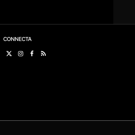
CONNECTA
X
Instagram
Facebook
RSS
(Twitter)