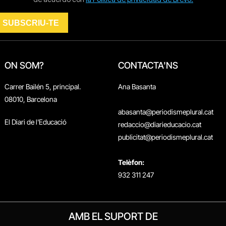
ON SOM?
CONTACTA'NS
Carrer Bailén 5, principal.
Ana Basanta
08010, Barcelona
abasanta@periodismeplural.cat
El Diari de l'Educació
redaccio@diarieducacio.cat
publicitat@periodismeplural.cat
Telèfon:
932 311 247
AMB EL SUPORT DE