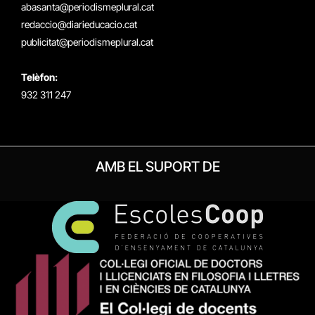
(Twitter)
abasanta@periodismeplural.cat
redaccio@diarieducacio.cat
publicitat@periodismeplural.cat
Telèfon:
932 311 247
AMB EL SUPORT DE