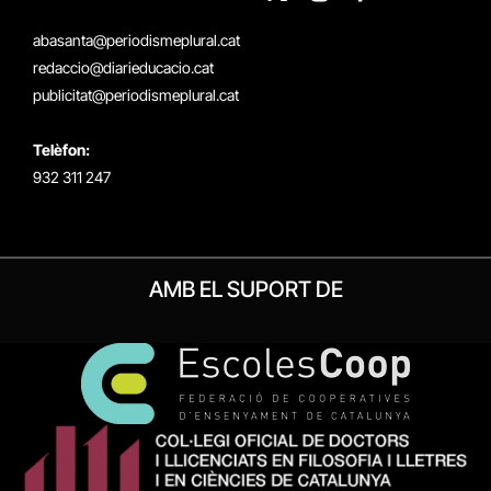
X
Instagram
Facebook
RSS
(Twitter)
abasanta@periodismeplural.cat
redaccio@diarieducacio.cat
publicitat@periodismeplural.cat
Telèfon:
932 311 247
AMB EL SUPORT DE