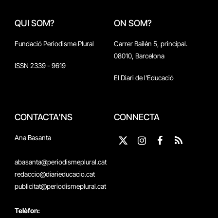
QUI SOM?
ON SOM?
Fundació Periodisme Plural
Carrer Bailén 5, principal.
08010, Barcelona
ISSN 2339 - 9619
El Diari de l'Educació
CONTACTA'NS
CONNECTA
Ana Basanta
X
Instagram
Facebook
RSS
(Twitter)
abasanta@periodismeplural.cat
redaccio@diarieducacio.cat
publicitat@periodismeplural.cat
Telèfon: