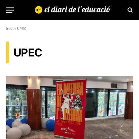
Inici
»
UPEC
UPEC