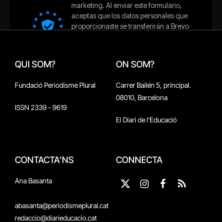
QUI SOM?
ON SOM?
Fundació Periodisme Plural
Carrer Bailén 5, principal.
08010, Barcelona
ISSN 2339 - 9619
El Diari de l'Educació
CONTACTA'NS
CONNECTA
Ana Basanta
X
Instagram
Facebook
RSS
(Twitter)
abasanta@periodismeplural.cat
redaccio@diarieducacio.cat