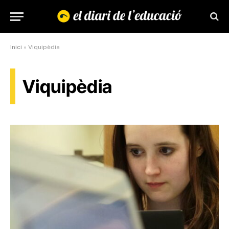
Inici
»
Viquipèdia
Viquipèdia