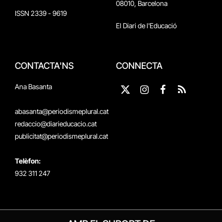
08010, Barcelona
ISSN 2339 - 9619
El Diari de l'Educació
CONTACTA'NS
CONNECTA
Ana Basanta
X
Instagram
Facebook
RSS
(Twitter)
abasanta@periodismeplural.cat
redaccio@diarieducacio.cat
publicitat@periodismeplural.cat
Telèfon:
932 311 247