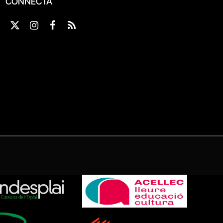
CONNECTA
X
Instagram
Facebook
RSS
(Twitter)