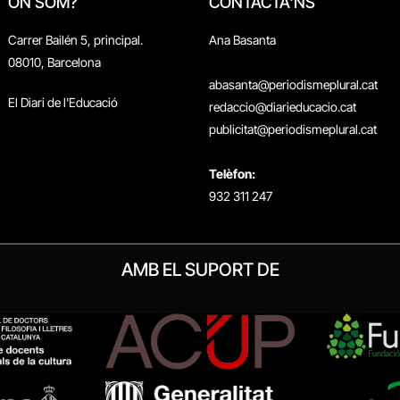
ON SOM?
CONTACTA'NS
Carrer Bailén 5, principal.
Ana Basanta
08010, Barcelona
abasanta@periodismeplural.cat
El Diari de l'Educació
redaccio@diarieducacio.cat
publicitat@periodismeplural.cat
Telèfon:
932 311 247
AMB EL SUPORT DE