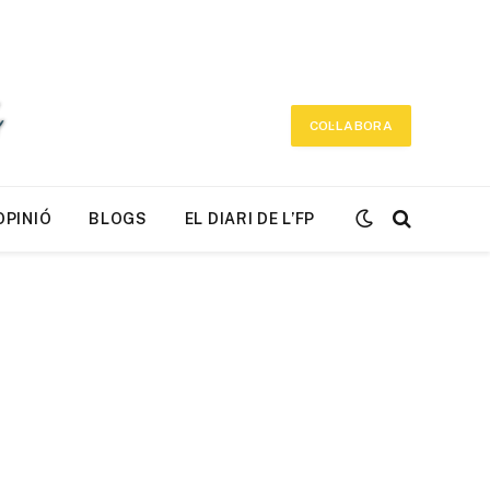
COL·LABORA
OPINIÓ
BLOGS
EL DIARI DE L’FP