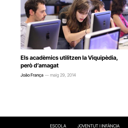
Els acadèmics utilitzen la Viquipèdia,
però d’amagat
João França
maig 29, 2014
ESCOLA
JOVENTUT I INFÀNCIA