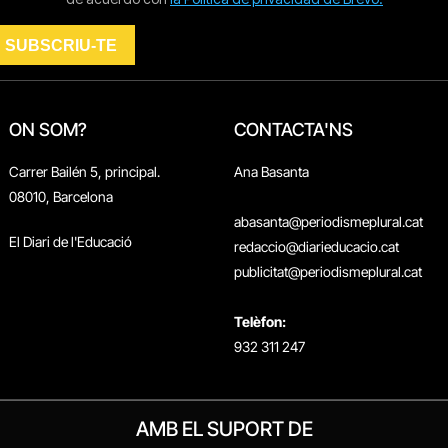
ON SOM?
CONTACTA'NS
Carrer Bailén 5, principal.
Ana Basanta
08010, Barcelona
abasanta@periodismeplural.cat
El Diari de l'Educació
redaccio@diarieducacio.cat
publicitat@periodismeplural.cat
Telèfon:
932 311 247
AMB EL SUPORT DE