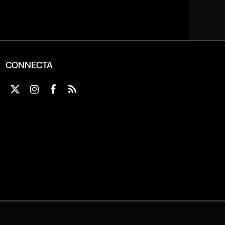
CONNECTA
X
Instagram
Facebook
RSS
(Twitter)