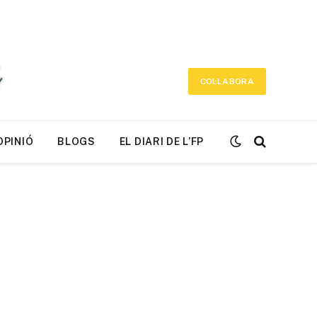
COL·LABORA
OPINIÓ
BLOGS
EL DIARI DE L’FP