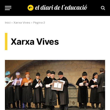
Inici
»
Xarxa Vives
»
Pàgina 2
Xarxa Vives