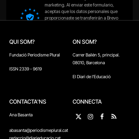
QUI SOM?
ON SOM?
Fundació Periodisme Plural
Carrer Bailén 5, principal.
08010, Barcelona
ISSN 2339 - 9619
El Diari de l'Educació
CONTACTA'NS
CONNECTA
Ana Basanta
X
Instagram
Facebook
RSS
(Twitter)
abasanta@periodismeplural.cat
redaccio@diarieducacio.cat