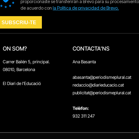
ON SOM?
CONTACTA'NS
Carrer Bailén 5, principal.
Ana Basanta
08010, Barcelona
abasanta@periodismeplural.cat
El Diari de l'Educació
redaccio@diarieducacio.cat
publicitat@periodismeplural.cat
Telèfon:
932 311 247