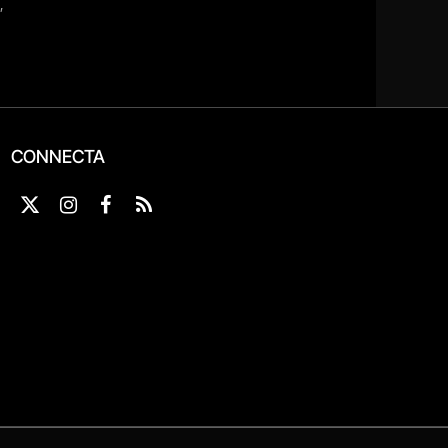
CONNECTA
X
Instagram
Facebook
RSS
(Twitter)