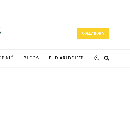
COL·LABORA
OPINIÓ
BLOGS
EL DIARI DE L’FP