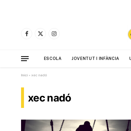
Facebook
X
Instagram
(Twitter)
ESCOLA
JOVENTUT I INFÀNCIA
Inici
»
xec nadó
xec nadó