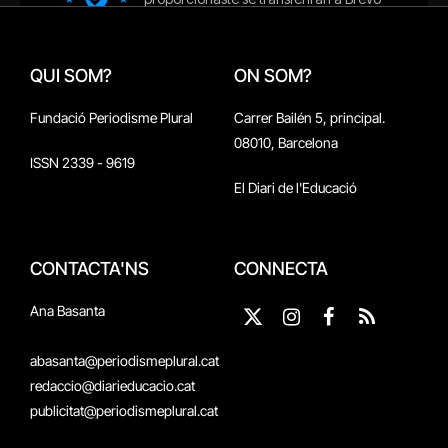
QUI SOM?
ON SOM?
Fundació Periodisme Plural
Carrer Bailén 5, principal.
08010, Barcelona
ISSN 2339 - 9619
El Diari de l'Educació
CONTACTA'NS
CONNECTA
Ana Basanta
X
Instagram
Facebook
RSS
(Twitter)
abasanta@periodismeplural.cat
redaccio@diarieducacio.cat
publicitat@periodismeplural.cat