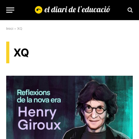
Inici
»
XQ
XQ