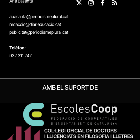
Ana Basanta
X
Instagram
Facebook
RSS
(Twitter)
abasanta@periodismeplural.cat
redaccio@diarieducacio.cat
publicitat@periodismeplural.cat
Telèfon:
932 311 247
AMB EL SUPORT DE