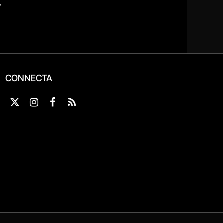
CONNECTA
X
Instagram
Facebook
RSS
(Twitter)