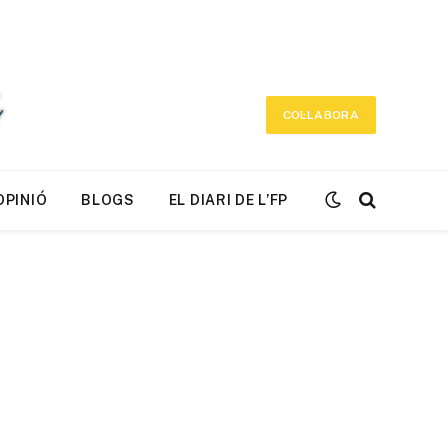
COL·LABORA
OPINIÓ
BLOGS
EL DIARI DE L’FP