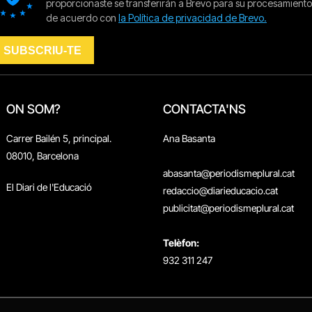
ON SOM?
CONTACTA'NS
Carrer Bailén 5, principal.
Ana Basanta
08010, Barcelona
abasanta@periodismeplural.cat
El Diari de l'Educació
redaccio@diarieducacio.cat
publicitat@periodismeplural.cat
Telèfon:
932 311 247