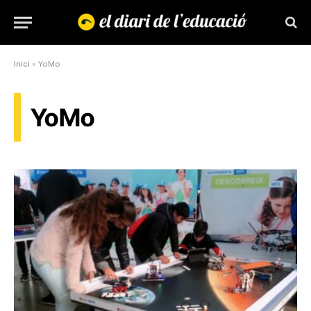
Inici
»
YoMo
YoMo