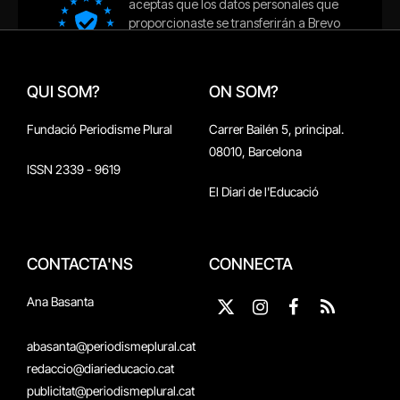
QUI SOM?
ON SOM?
Fundació Periodisme Plural
Carrer Bailén 5, principal.
08010, Barcelona
ISSN 2339 - 9619
El Diari de l'Educació
CONTACTA'NS
CONNECTA
Ana Basanta
X
Instagram
Facebook
RSS
(Twitter)
abasanta@periodismeplural.cat
redaccio@diarieducacio.cat
publicitat@periodismeplural.cat