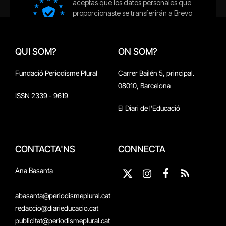
QUI SOM?
ON SOM?
Fundació Periodisme Plural
Carrer Bailén 5, principal.
08010, Barcelona
ISSN 2339 - 9619
El Diari de l'Educació
CONTACTA'NS
CONNECTA
Ana Basanta
X
Instagram
Facebook
RSS
(Twitter)
abasanta@periodismeplural.cat
redaccio@diarieducacio.cat
publicitat@periodismeplural.cat