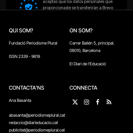
QUI SOM?
ON SOM?
Fundació Periodisme Plural
Carrer Bailén 5, principal.
08010, Barcelona
ISSN 2339 - 9619
El Diari de l'Educació
CONTACTA'NS
CONNECTA
Ana Basanta
X
Instagram
Facebook
RSS
(Twitter)
abasanta@periodismeplural.cat
redaccio@diarieducacio.cat
publicitat@periodismeplural.cat