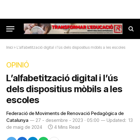
Inici
»
L’alfabetització digital i l’ús dels dispositius mòbils a les escoles
OPINIÓ
L’alfabetització digital i l’ús
dels dispositius mòbils a les
escoles
Federació de Moviments de Renovació Pedagògica de
Catalunya
27 - desembre - 2023 · 05:00
Updated:
13
de maig de 2024
4 Mins Read