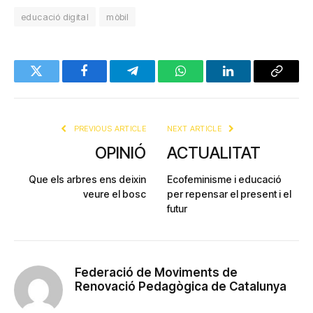
educació digital
mòbil
Twitter
Facebook
Telegram
WhatsApp
LinkedIn
Copy
Link
PREVIOUS ARTICLE
NEXT ARTICLE
OPINIÓ
ACTUALITAT
Que els arbres ens deixin
Ecofeminisme i educació
veure el bosc
per repensar el present i el
futur
Federació de Moviments de
Renovació Pedagògica de Catalunya