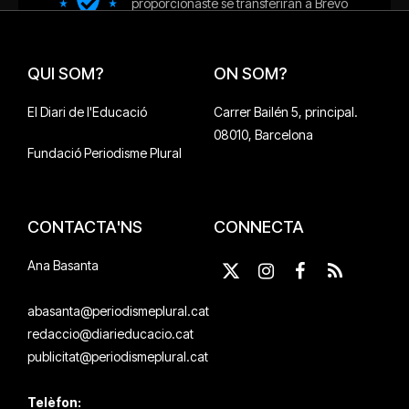
QUI SOM?
ON SOM?
El Diari de l'Educació
Carrer Bailén 5, principal.
08010, Barcelona
Fundació Periodisme Plural
CONTACTA'NS
CONNECTA
Ana Basanta
X
Instagram
Facebook
RSS
(Twitter)
abasanta@periodismeplural.cat
redaccio@diarieducacio.cat
publicitat@periodismeplural.cat
Telèfon: