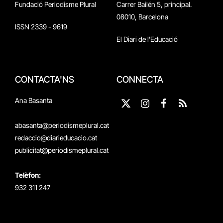
Fundació Periodisme Plural
Carrer Bailén 5, principal.
08010, Barcelona
ISSN 2339 - 9619
El Diari de l'Educació
CONTACTA'NS
CONNECTA
Ana Basanta
X
Instagram
Facebook
RSS
(Twitter)
abasanta@periodismeplural.cat
redaccio@diarieducacio.cat
publicitat@periodismeplural.cat
Telèfon:
932 311 247