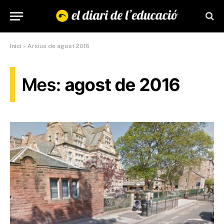
Inici
»
Arxius de agost 2016
Mes:
agost de 2016