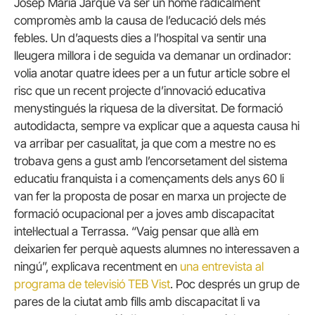
Josep Maria Jarque va ser un home radicalment
compromès amb la causa de l’educació dels més
febles. Un d’aquests dies a l’hospital va sentir una
lleugera millora i de seguida va demanar un ordinador:
volia anotar quatre idees per a un futur article sobre el
risc que un recent projecte d’innovació educativa
menystingués la riquesa de la diversitat. De formació
autodidacta, sempre va explicar que a aquesta causa hi
va arribar per casualitat, ja que com a mestre no es
trobava gens a gust amb l’encorsetament del sistema
educatiu franquista i a començaments dels anys 60 li
van fer la proposta de posar en marxa un projecte de
formació ocupacional per a joves amb discapacitat
intel·lectual a Terrassa. “Vaig pensar que allà em
deixarien fer perquè aquests alumnes no interessaven a
ningú”, explicava recentment en
una entrevista al
programa de televisió TEB Vist
. Poc després un grup de
pares de la ciutat amb fills amb discapacitat li va