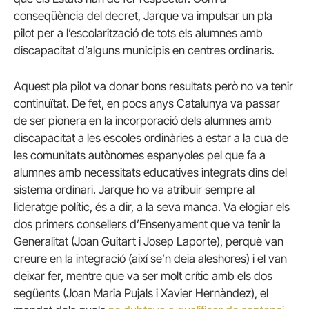
conseqüència del decret, Jarque va impulsar un pla
pilot per a l’escolarització de tots els alumnes amb
discapacitat d’alguns municipis en centres ordinaris.
Aquest pla pilot va donar bons resultats però no va tenir
continuïtat. De fet, en pocs anys Catalunya va passar
de ser pionera en la incorporació dels alumnes amb
discapacitat a les escoles ordinàries a estar a la cua de
les comunitats autònomes espanyoles pel que fa a
alumnes amb necessitats educatives integrats dins del
sistema ordinari. Jarque ho va atribuir sempre al
lideratge polític, és a dir, a la seva manca. Va elogiar els
dos primers consellers d’Ensenyament que va tenir la
Generalitat (Joan Guitart i Josep Laporte), perquè van
creure en la integració (així se’n deia aleshores) i el van
deixar fer, mentre que va ser molt crític amb els dos
següents (Joan Maria Pujals i Xavier Hernàndez), el