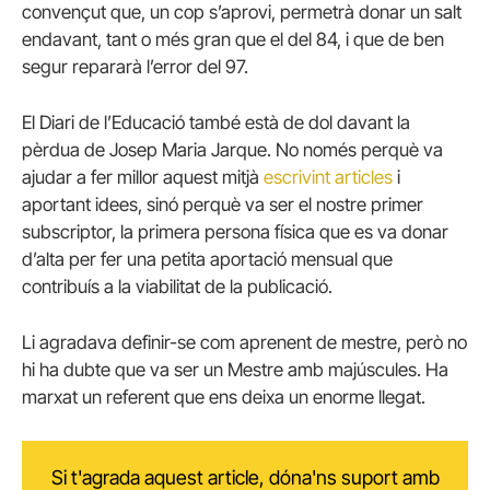
convençut que, un cop s’aprovi, permetrà donar un salt
endavant, tant o més gran que el del 84, i que de ben
segur repararà l’error del 97.
El Diari de l’Educació també està de dol davant la
pèrdua de Josep Maria Jarque. No només perquè va
ajudar a fer millor aquest mitjà
escrivint articles
i
aportant idees, sinó perquè va ser el nostre primer
subscriptor, la primera persona física que es va donar
d’alta per fer una petita aportació mensual que
contribuís a la viabilitat de la publicació.
Li agradava definir-se com aprenent de mestre, però no
hi ha dubte que va ser un Mestre amb majúscules. Ha
marxat un referent que ens deixa un enorme llegat.
Si t'agrada aquest article, dóna'ns suport amb