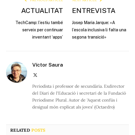
PREVIOUS ARTICLE
NEXT ARTICLE
ACTUALITAT
ENTREVISTA
TechCamp: l’estiu també
Josep Maria Jarque: «A
serveix per continuar
l’escola inclusiva li falta una
inventant ‘apps’
segona transició»
Víctor Saura
X
(Twitter)
Periodista i professor de secundària. Exdirector
del Diari de l'Educació i secretari de la Fundació
Periodisme Plural. Autor de 'Aquest confús i
desigual món explicat als joves' (Octaedro)
RELATED
POSTS