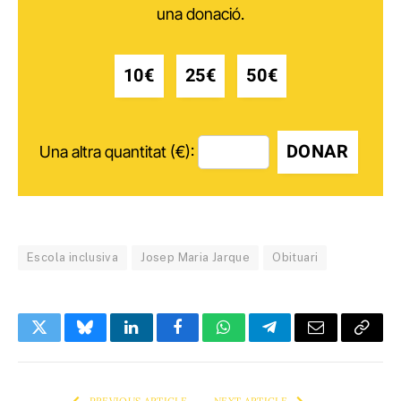
una donació.
10€
25€
50€
DONAR
Una altra quantitat (€):
Escola inclusiva
Josep Maria Jarque
Obituari
Twitter
Bluesky
LinkedIn
Facebook
WhatsApp
Telegram
Email
Copy
Link