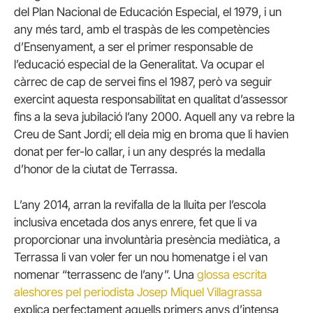
del Plan Nacional de Educación Especial, el 1979, i un
any més tard, amb el traspàs de les competències
d’Ensenyament, a ser el primer responsable de
l’educació especial de la Generalitat. Va ocupar el
càrrec de cap de servei fins el 1987, però va seguir
exercint aquesta responsabilitat en qualitat d’assessor
fins a la seva jubilació l’any 2000. Aquell any va rebre la
Creu de Sant Jordi; ell deia mig en broma que li havien
donat per fer-lo callar, i un any després la medalla
d’honor de la ciutat de Terrassa.
L’any 2014, arran la revifalla de la lluita per l’escola
inclusiva encetada dos anys enrere, fet que li va
proporcionar una involuntària presència mediàtica, a
Terrassa li van voler fer un nou homenatge i el van
nomenar “terrassenc de l’any”. Una
glossa escrita
aleshores pel periodista Josep Miquel Villagrassa
explica perfectament aquells primers anys d’intensa