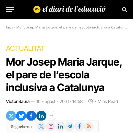
Inici
»
Mor Josep Maria Jarque, el pare de l’escola inclusiva a Catalunya
ACTUALITAT
Mor Josep Maria Jarque,
el pare de l’escola
inclusiva a Catalunya
Víctor Saura
10 - agost - 2016 · 14:58
7 Mins Read
X
Instagram
LinkedIn
Telegram
Facebook
RSS
Segueix-nos
(Twitter)