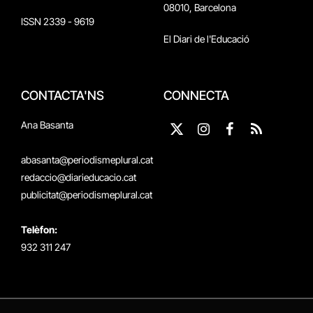
08010, Barcelona
ISSN 2339 - 9619
El Diari de l'Educació
CONTACTA'NS
CONNECTA
Ana Basanta
X
Instagram
Facebook
RSS
(Twitter)
abasanta@periodismeplural.cat
redaccio@diarieducacio.cat
publicitat@periodismeplural.cat
Telèfon:
932 311 247