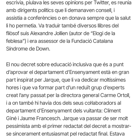
escrivia, piulava les seves opinions per Twitter, es reunia
amb dirigents polítics que li demanaven consell, i
assistia a conferències o en donava sempre que la salut
li ho permetia. Va traduir també diversos llibres del
filòsof suís Alexandre Jollien (autor de “Elogi de la
feblesa”) i era assessor de la Fundació Catalana
Síndrome de Down.
El nou decret sobre educació inclusiva que és a punt
d’aprovar el departament d’Ensenyament està en gran
part inspirat per Jarque, que li va dedicar moltíssimes
hores i que va formar part d’un reduït grup d’experts
creat l’any passat per la directora general Carme Ortoll,
i a on també hi havia dos dels seus col·laboradors al
departament d’Ensenyament dels vuitanta: Climent
Giné i Jaume Francesch. Jarque va passar de ser molt
pessimista amb el primer redactat del decret a mostrar-
se sincerament entusiasmat pel redactat final. Estava