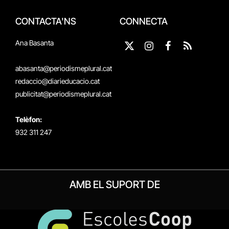
CONTACTA'NS
CONNECTA
Ana Basanta
X
Instagram
Facebook
RSS
(Twitter)
abasanta@periodismeplural.cat
redaccio@diarieducacio.cat
publicitat@periodismeplural.cat
Telèfon:
932 311 247
AMB EL SUPORT DE