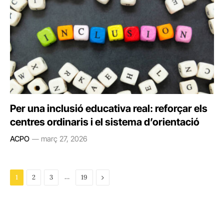
Per una inclusió educativa real: reforçar els
centres ordinaris i el sistema d’orientació
ACPO
març 27, 2026
…
Next
1
2
3
19